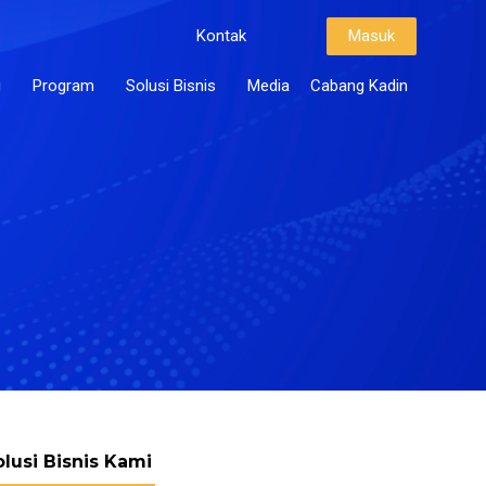
Kontak
Masuk
i
Program
Solusi Bisnis
Media
Cabang Kadin
olusi Bisnis Kami